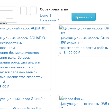
Сортировать по
Цене ↓
Применить
Названию ↑
ario
яционные насосы AQUARIO
Циркуляционные насосы Grun
B
рехскоростным
UPS серия 100
рованием
трехскоростной режим работы
ение без механического
от
8 400,00 ₽
ndfos
ения вала. Во время
атации ротор двигателя и
ники смазываются и
NSA
аются перекачиваемой
тью. Количество скоростей
- 3
3,00 ₽
Циркуляционные насосы DAB 
яционный насос Grundfos
VA