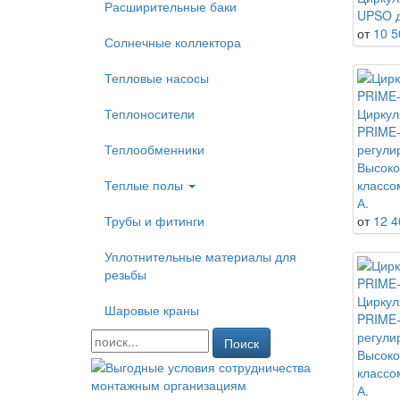
Расширительные баки
UPSO д
от
10 5
Солнечные коллектора
Тепловые насосы
Теплоносители
Циркул
PRIME-
Теплообменники
регули
Высоко
Теплые полы
классо
А.
Трубы и фитинги
от
12 4
Уплотнительные материалы для
резьбы
Циркул
Шаровые краны
PRIME-
регули
Поиск
Высоко
классо
А.