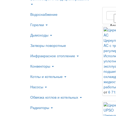
Водоснабжение
Горелки
Aqu
Дымоходы
Циркул
DA
Затворы поворотные
AC с т
регули
Инфракрасное отопление
Исполн
Gru
уплотн
Конвекторы
эксплу
подшип
HA
Котлы и котельные
охлажд
жидкос
Насосы
работы 
от
6 71
Обвязка котлов и котельных
Радиаторы
Циркул