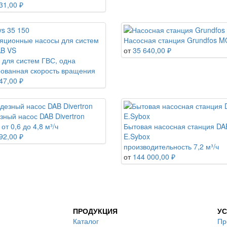
31,00 ₽
яционные насосы для систем
Насосная станция Grundfos M
B VS
от
35 640,00 ₽
 для систем ГВС, одна
ованная скорость вращения
47,00 ₽
зный насос DAB Divertron
от 0,6 до 4,8 м³/ч
Бытовая насосная станция DA
92,00 ₽
E.Sybox
производительность 7,2 м³/ч
от
144 000,00 ₽
ПРОДУКЦИЯ
УС
Каталог
Пр