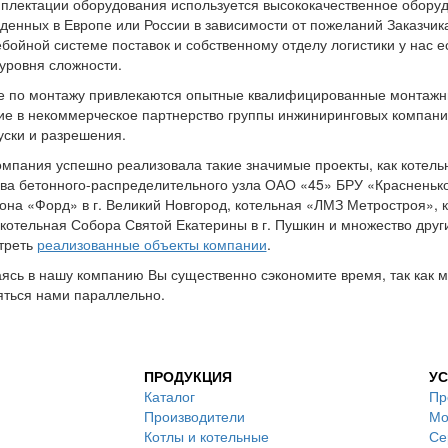
плектации оборудования используется высококачественное обору
денных в Европе или России в зависимости от пожеланий Заказчика
бойной системе поставок и собственному отделу логистики у нас 
уровня сложности.
е по монтажу привлекаются опытные квалифицированные монтажн
е в некоммерческое партнерство группы инжиниринговых компан
уски и разрешения.
мпания успешно реализовала такие значимые проекты, как котель
ва бетонного-распределительного узла ОАО «45» БРУ «Красненько
она «Форд» в г. Великий Новгород, котельная «ЛМЗ Метростроя», 
котельная Собора Святой Екатерины в г. Пушкин и множество други
треть
реализованные объекты компании
.
сь в нашу компанию Вы существенно сэкономите время, так как мн
ться нами параллельно.
ПРОДУКЦИЯ
УС
Каталог
Пр
Производители
Мо
Котлы и котельные
Се