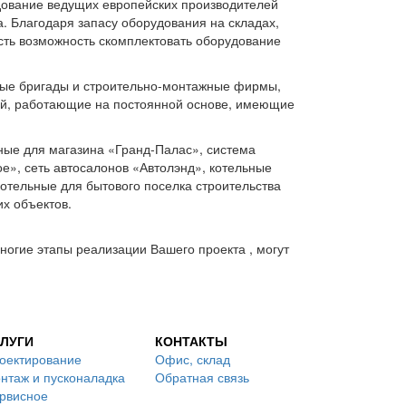
дование ведущих европейских производителей
. Благодаря запасу оборудования на складах,
есть возможность скомплектовать оборудование
ые бригады и строительно-монтажные фирмы,
ий, работающие на постоянной основе, имеющие
ные для магазина «Гранд-Палас», система
е», сеть автосалонов «Автолэнд», котельные
котельные для бытового поселка строительства
х объектов.
огие этапы реализации Вашего проекта , могут
ЛУГИ
КОНТАКТЫ
оектирование
Офис, склад
нтаж и пусконаладка
Обратная связь
рвисное