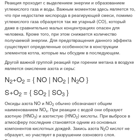
Реакция проходит с выделением энергии и образованием
углекислого газа и воды. Важным моментом здесь является то,
что при недостатке кислорода в реагирующей смеси, помимо
углекислого газа образуется так же угарный (СО), который
даже в сравнительно малых концентрациях опасен для
человека. Кроме того, при этом снижается количество
получаемой энергии. Для предотвращения данного эффекта
существуют определенные особенности в конструкции
элементов котла, которые мы обсудим в последующем.
Другой важной группой реакций при горении метана в воздухе
является окисление азота и серы:
N
+O
= { NO | NO
| N
O }
2
2
2
2
S+O
= { SO
| SO
}
2
2
3
Оксиды азота NO и NO
обычно обозначают общим
2
наименованием NO
. При реакции с водой они образуют
x
азотную (HNO
) и азотистую (HNO
) кислоты. При выбросе в
3
2
атмосферу последние становятся одним из основных
компонентов кислотных дождей. Закись азота N
O кислот не
2
образует, но участвует в разрушении озонового слоя.