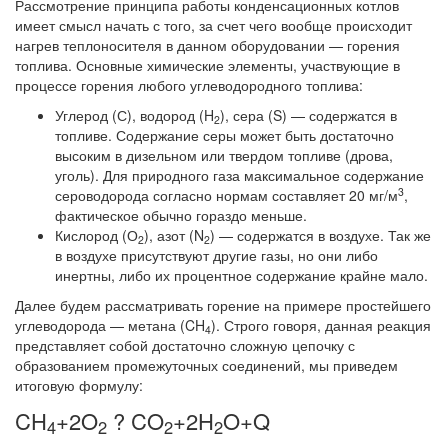
Рассмотрение принципа работы конденсационных котлов
имеет смысл начать с того, за счет чего вообще происходит
нагрев теплоносителя в данном оборудовании — горения
топлива. Основные химические элементы, участвующие в
процессе горения любого углеводородного топлива:
Углерод (С), водород (H
), сера (S) — содержатся в
2
топливе. Содержание серы может быть достаточно
высоким в дизельном или твердом топливе (дрова,
уголь). Для природного газа максимальное содержание
3
сероводорода согласно нормам составляет 20 мг/м
,
фактическое обычно гораздо меньше.
Кислород (О
), азот (N
) — содержатся в воздухе. Так же
2
2
в воздухе присутствуют другие газы, но они либо
инертны, либо их процентное содержание крайне мало.
Далее будем рассматривать горение на примере простейшего
углеводорода — метана (CH
). Строго говоря, данная реакция
4
представляет собой достаточно сложную цепочку с
образованием промежуточных соединений, мы приведем
итоговую формулу:
CH
+2O
? CO
+2H
O+Q
4
2
2
2