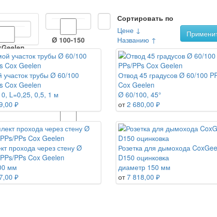
Сортировать по
Цене ↓
Примени
Ø 100-150
Названию ↑
xGeelen
Ø 110-150
 участок трубы Ø 60/100
Отвод 45 градусов Ø 60/100 P
s Cox Geelen
Cox Geelen
0, L=0,25, 0,5, 1 м
Ø 60/100, 45°
Ø 150
9,00 ₽
от
2 680,00 ₽
Ø 60-100
кт прохода через стену Ø
Розетка для дымохода CoxGee
 PPs/PPs Cox Geelen
D150 оцинковка
00 мм
диаметр 150 мм
7,00 ₽
от
7 818,00 ₽