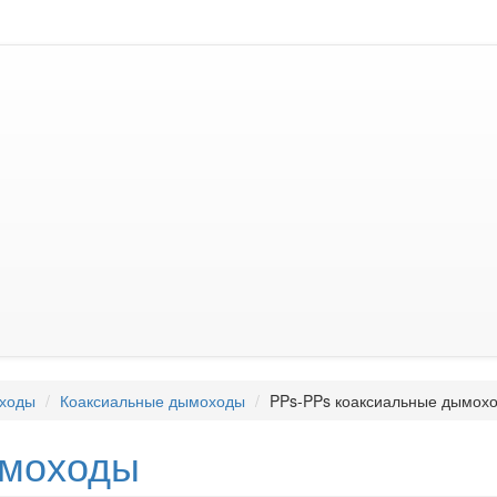
ходы
Коаксиальные дымоходы
PPs-PPs коаксиальные дымох
моходы