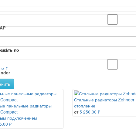
SAP
овать по
lrad
ию ↑
nder
енить
Стальные радиаторы Zehnder
ые панельные радиаторы
отопление
d Compact
от
5 250,00 ₽
вым подключением
5,00 ₽