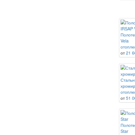
Полоте
Vela
отопле
от
21 6
Стальн
хроми
отопле
от
51 0
Полоте
Star