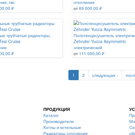
ие, гвс
отопление
00,00 ₽
от
69 000,00 ₽
ые трубчатые радиаторы
Полотенцесушитель электриче
esi Cruise
Zehnder Yucca Asymmetric
ние
электрический
00,00 ₽
от
111 000,00 ₽
1
2
следующая ›
посл
ПРОДУКЦИЯ
УС
Каталог
Пр
Производители
Мо
Котлы и котельные
Се
Радиаторы отопления
об