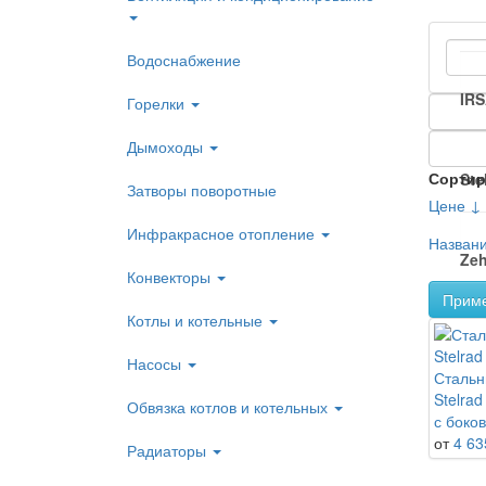
Водоснабжение
IR
Горелки
Дымоходы
Сортир
Ste
Затворы поворотные
Цене ↓
Инфракрасное отопление
Назван
Zeh
Конвекторы
Прим
Котлы и котельные
Насосы
Стальн
Stelra
Обвязка котлов и котельных
с боко
от
4 63
Радиаторы